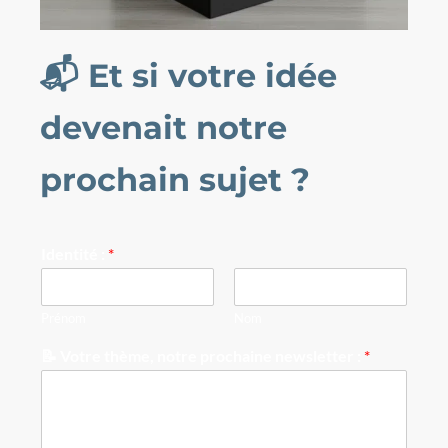
📬
Et si votre idée
devenait notre
prochain sujet ?
Identité :
*
Prénom
Nom
n
📝 Votre thème, notre prochaine newsletter :
*
e
w
s
l
e