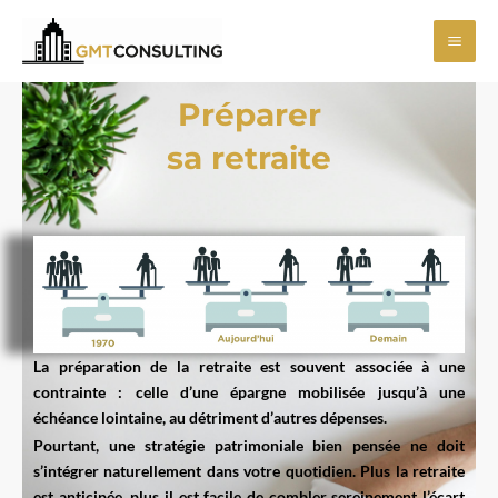
Aller
Mai
au
Men
contenu
Préparer
sa retraite
La préparation de la retraite est souvent associée à une
contrainte : celle d’une épargne mobilisée jusqu’à une
échéance lointaine, au détriment d’autres dépenses.
Pourtant, une stratégie patrimoniale bien pensée ne doit
s’intégrer naturellement dans votre quotidien. Plus la retraite
est anticipée, plus il est facile de combler sereinement l’écart