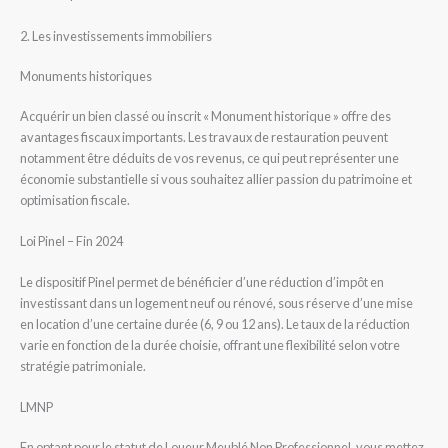
2. Les investissements immobiliers
Monuments historiques
Acquérir un bien classé ou inscrit « Monument historique » offre des
avantages fiscaux importants. Les travaux de restauration peuvent
notamment être déduits de vos revenus, ce qui peut représenter une
économie substantielle si vous souhaitez allier passion du patrimoine et
optimisation fiscale.
Loi Pinel – Fin 2024
Le dispositif Pinel permet de bénéficier d’une réduction d’impôt en
investissant dans un logement neuf ou rénové, sous réserve d’une mise
en location d’une certaine durée (6, 9 ou 12 ans). Le taux de la réduction
varie en fonction de la durée choisie, offrant une flexibilité selon votre
stratégie patrimoniale.
LMNP
En optant pour le statut de Loueur Meublé Non Professionnel, vous mettez