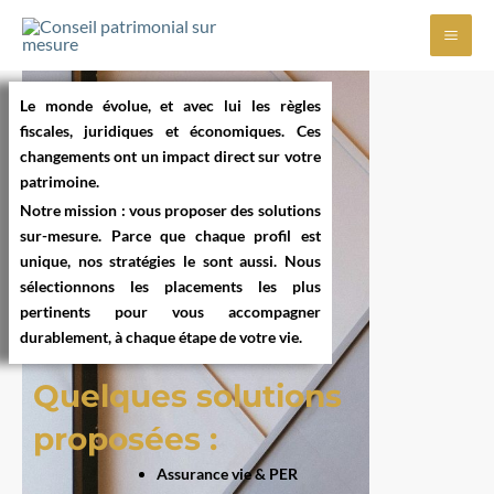
Aller
Mai
au
Men
contenu
Le monde évolue, et avec lui les règles
fiscales, juridiques et économiques. Ces
changements ont un impact direct sur votre
patrimoine.
Notre mission
: vous proposer des solutions
sur-mesure.
Parce que chaque profil est
unique, nos stratégies le sont aussi. Nous
sélectionnons les placements les plus
pertinents pour vous accompagner
durablement, à chaque étape de votre vie.
Quelques solutions
proposées :
Assurance vie & PER