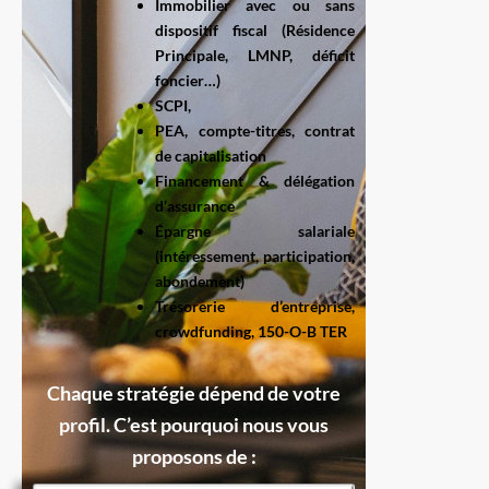
Immobilier avec ou sans
dispositif fiscal (Résidence
Principale, LMNP, déficit
foncier…)
SCPI,
PEA, compte-titres, contrat
de capitalisation
Financement & délégation
d’assurance
Épargne salariale
(intéressement, participation,
abondement)
Trésorerie d’entreprise,
crowdfunding, 150-O-B TER
Chaque stratégie dépend de votre
profil. C’est pourquoi nous vous
proposons de :