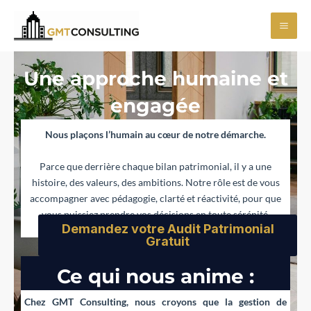
Aller
Mai
au
Men
contenu
Une approche humaine et
engagée
Nous plaçons l’humain au cœur de notre démarche.
Parce que derrière chaque bilan patrimonial, il y a une
histoire, des valeurs, des ambitions. Notre rôle est de vous
accompagner avec pédagogie, clarté et réactivité, pour que
vous puissiez prendre vos décisions en toute sérénité.
Demandez votre Audit Patrimonial
Gratuit
Ce qui nous anime :
Chez
GMT Consulting
, nous croyons que la gestion de