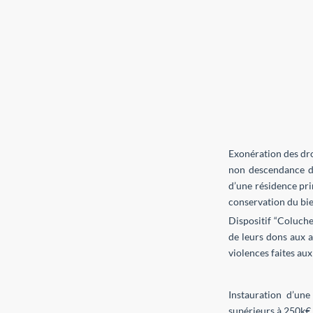
Exonération des dro
non descendance dir
d’une résidence pri
conservation du bie
Dispositif “Coluch
de leurs dons aux a
violences faites au
Instauration d’une
supérieurs à 250k€