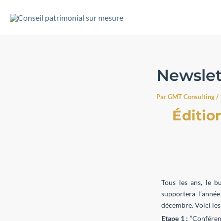
Aller
au
contenu
Newslet
Par
GMT Consulting
/
Éditio
Tous les ans, le b
supportera l’année
décembre. Voici les 
Etape 1 :
“Conféren