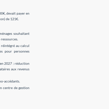
00€, devait payer en
ion) de 121€.
 ménages souhaitant
e ressources.
réintégré au calcul
lles pour personnes
’en 2027 : réduction
cataires aux revenus
imo-accédants.
n centre de gestion