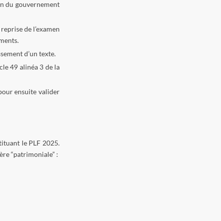
ion du gouvernement
 reprise de l’examen
ments.
ssement d’un texte.
cle 49 alinéa 3 de la
 pour ensuite valider
tituant le PLF 2025.
re “patrimoniale” :