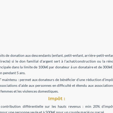
its de donation aux descendants (enfant, petit-enfant, arrière-petit-enfan
ecte) si le don familial d’argent sert à l’achat/construction ou la ré
ncipale dans la limite de 100k€ par donateur à un donataire et de 300k€
n pendant 5 ans.
e” maintenu : permet aux donateurs de bénéficier d’une réduction d’impô
ssociations d’aide aux personnes en difficulté et étendu aux associations
x femmes et les violences domestiques.
Impôt :
 contribution différentielle sur les hauts revenus : min 20% d’imp
 pour une personne seule et à 500k€ pour un couple marié ou pacsé.