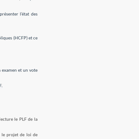
résenter l’état des
bliques (HCFP) et ce
n examen et un vote
F.
lecture le PLF de la
le projet de loi de