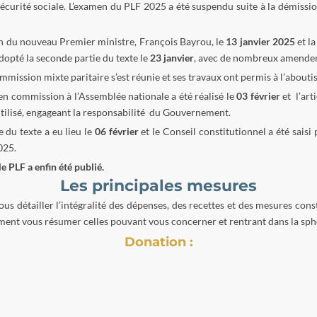
Sécurité sociale. L’examen du PLF 2025 a été suspendu suite à la démiss
n du nouveau Premier ministre, François Bayrou, le
13 janvier 2025
et la
adopté la seconde partie du texte le
23 janvier
, avec de nombreux amende
ommission mixte paritaire s’est réunie et ses travaux ont permis à l’abouti
n commission à l’Assemblée nationale a été réalisé le
03 février
et l’arti
utilisé, engageant la responsabilité du Gouvernement.
e du texte a eu lieu le
06 février
et le Conseil constitutionnel a été saisi
025.
le PLF a enfin été publié.
Les principales mesures
ous détailler l’intégralité des dépenses, des recettes et des mesures cons
ent vous résumer celles pouvant vous concerner et rentrant dans la sphè
Donation :