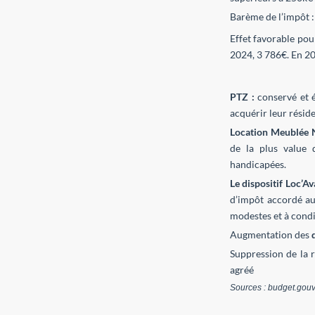
Barème de l’impôt :
Effet favorable pou
2024, 3 786€. En 202
PTZ :
conservé et é
acquérir leur résid
Location Meublée 
de la plus value d
handicapées.
Le dispositif Loc’A
d’impôt accordé aux
modestes et à condi
Augmentation des
d
Suppression de la 
agréé
Sources : budget.gouv.