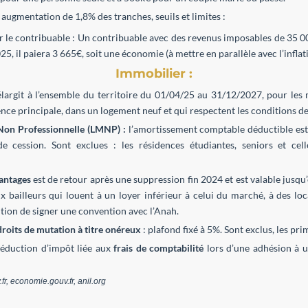
 augmentation de 1,8% des tranches, seuils et limites :
r le contribuable : Un contribuable avec des revenus imposables de 35 0
5, il paiera 3 665€, soit une économie (à mettre en parallèle avec l’inflat
Immobilier :
largit à l’ensemble du territoire du 01/04/25 au 31/12/2027, pour les
ence principale, dans un logement neuf et qui respectent les conditions d
Non Professionnelle (LMNP) :
l’amortissement comptable déductible est 
e cession. Sont exclues : les résidences étudiantes, seniors et ce
vantages
est de retour après une suppression fin 2024 et est valable jusqu
 bailleurs qui louent à un loyer inférieur à celui du marché, à des lo
tion de signer une convention avec l’Anah.
roits de mutation à titre onéreux
: plafond fixé à 5%. Sont exclus, les pr
réduction d’impôt liée aux
frais de comptabilité
lors d’une adhésion à u
fr, economie.gouv.fr, anil.org