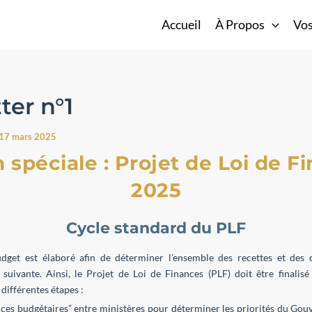
Accueil
À Propos
Vos
ter n°1
17 mars 2025
n spéciale : Projet de Loi de F
2025
Cycle standard du PLF
udget est élaboré afin de déterminer l’ensemble des recettes et des 
 suivante. Ainsi, le Projet de Loi de Finances (PLF) doit être finalisé
différentes étapes :
ces budgétaires” entre ministères pour déterminer les priorités du Gou