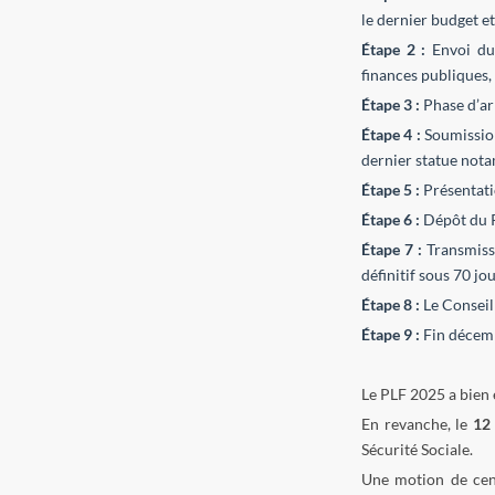
le dernier budget et
Étape 2 :
Envoi du
finances publiques, 
Étape 3 :
Phase d’ar
Étape 4 :
Soumission
dernier statue nota
Étape 5 :
Présentati
Étape 6 :
Dépôt du P
Étape 7 :
Transmiss
définitif sous 70 jou
Étape 8 :
Le Conseil
Étape 9 :
Fin décemb
Le PLF 2025 a bien 
En revanche, le
12
Sécurité Sociale.
Une motion de cen