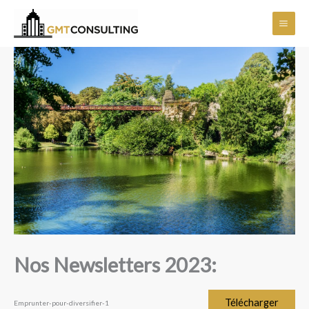
Aller
Main
au
Men
contenu
Nos Newsletters 2023:
Télécharger
Emprunter-pour-diversifier-1