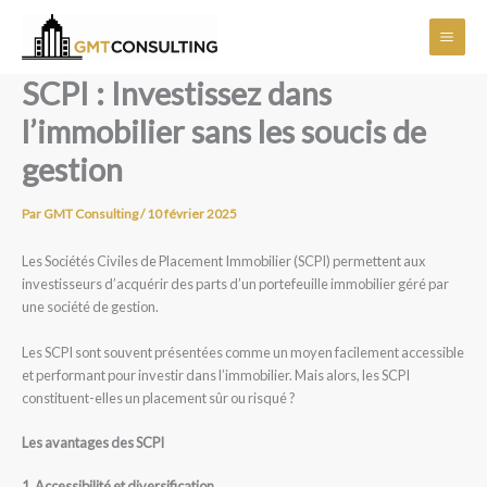
Aller
Main
au
Men
contenu
SCPI : Investissez dans
l’immobilier sans les soucis de
gestion
Par
GMT Consulting
/
10 février 2025
Les Sociétés Civiles de Placement Immobilier (SCPI) permettent aux
investisseurs d’acquérir des parts d’un portefeuille immobilier géré par
une société de gestion.
Les SCPI sont souvent présentées comme un moyen facilement accessible
et performant pour investir dans l’immobilier. Mais alors, les SCPI
constituent-elles un placement sûr ou risqué ?
Les avantages des SCPI
1. Accessibilité et diversification